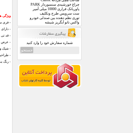
ساعت مچی مردانه Classic
چراغ خورشیدی سنسوردار PARK
پاوربانک فراری 10000 میلی آمپر
ست سرویس طرح ونکلیف
ویژگی ها
توری نظم دهنده بین صندلی خودرو
واکس نانو آبگریز شیشه
-
فری سای
- دارای 
- قد تی شرت: 7
- عرض سینه: 43
شماره سفارش خود را وارد کنید
- شیک و 
- طراحی 
- رنگ ب