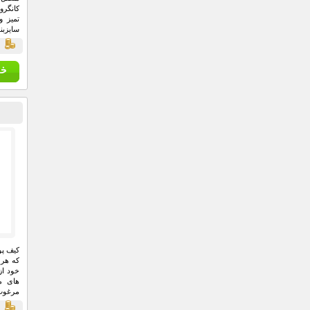
کانگرو
تميز 
سايزب
باشگاه
ق
اندازه
مصرف ک
که هر 
خود از
های م
مرغوب 
ق