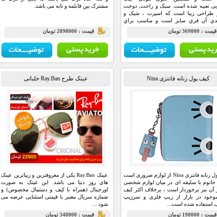
یی تعبیه شده است. سبک و راحت, دوخت
مشترک بین قابلمه و تابه می باشد.
و طراحی زیبا است که اسپرت ، شیک و
ندي آن فري سايز است و مناسب براي
 ,خانه و مهمانی و … می باشد. وزن و
يمت : 369000 تومان
قيمت : 2898000 تومان
 آن بسیار سبک و خوب بوده که باعث راحتی
ننده می باشد.
کیف پول زنانه فانتزی Nina
عینک طرح Ray.Ban خلبانی
کیف پول زنانه فانتزی Nina از لوازم ضروری است
عینک Ray.Ban یکی از معروفترین و زیباترین عینک
خانوم با سلیقه ای در میان لوازم شخصی
های روز دنیا می باشد. این عینک به صورت
 آن نیز برخوردار است ، برخلاف اکثر کیف
اورجینال (همراه با کیف و دستمال مخصوص) و
وجود در بازار از زیپ فلزی و سرزیپ
شماره سریال معتبر با قیمتی استثنایی عرضه می
استفاده شده است...
شود …
يمت : 198000 تومان
قيمت : 348000 تومان