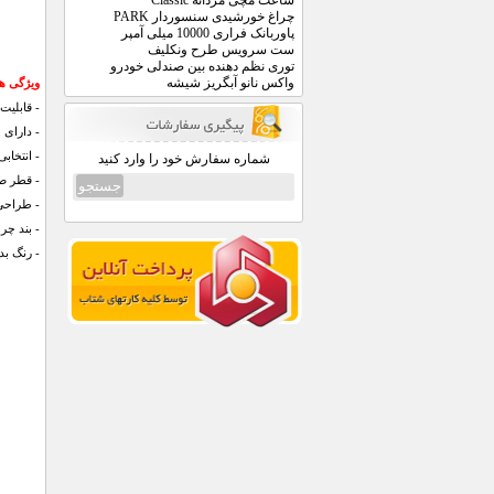
ساعت مچی مردانه Classic
چراغ خورشیدی سنسوردار PARK
پاوربانک فراری 10000 میلی آمپر
ست سرویس طرح ونکلیف
توری نظم دهنده بین صندلی خودرو
واکس نانو آبگریز شیشه
ویژگی های ساعت
- قابلیت
- دارای 
- انتخاب
شماره سفارش خود را وارد کنید
- قطر صفحه : 
- طراحی
- بند چ
- رنگ بد