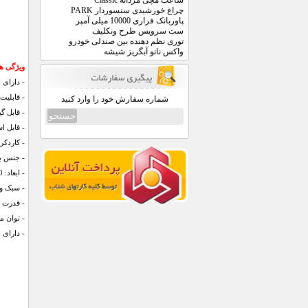
ساعت مچی مردانه Classic
چراغ خورشیدی سنسوردار PARK
پاوربانک فراری 10000 میلی آمپر
ست سرویس طرح ونکلیف
توری نظم دهنده بین صندلی خودرو
واکس نانو آبگریز شیشه
ویژگی های پنکه 5 پر 
- دارای 
- قابلیت چ
شماره سفارش خود را وارد کنید
- قابل گ
- قابل ا
- کاردکرد با بر
- جنس بد
- ابعاد: 40 در 14 سانتی متر
- سبک و 
- قدرت خ
- توان مصر
- دارای 5 پره