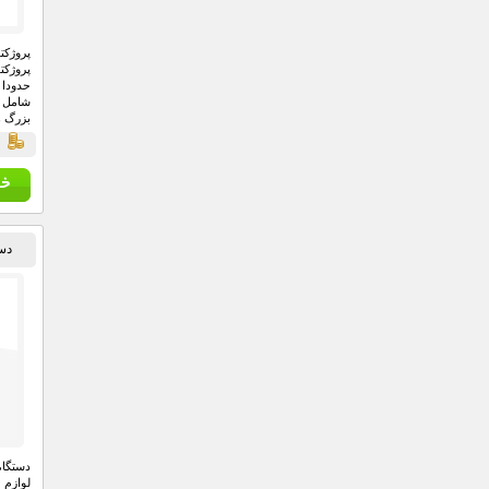
پروژکت
پروژکت
بزرگ ه
قي
دستگا