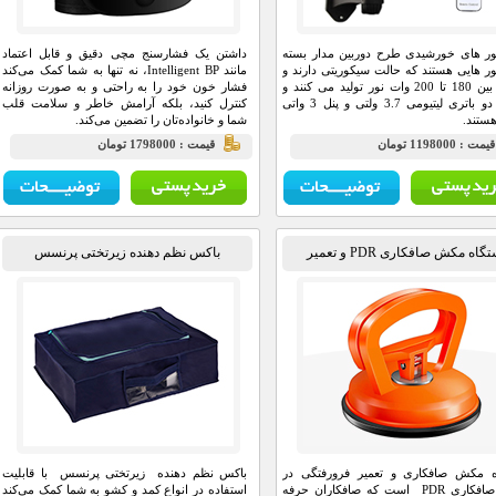
ور های خورشیدی طرح دوربین مدار بسته
داشتن یک فشارسنج مچی دقیق و قابل اعتماد
ور هایی هستند که حالت سیکوریتی دارند و
مانند Intelligent BP، نه تنها به شما کمک می‌کند
حدودا بین 180 تا 200 وات نور تولید می کنند و
فشار خون خود را به راحتی و به صورت روزانه
شامل دو باتری لیتیومی 3.7 ولتی و پنل 3 واتی
کنترل کنید، بلکه آرامش خاطر و سلامت قلب
ستند.
شما و خانواده‌تان را تضمین می‌کند.
مت : 1198000 تومان
قيمت : 1798000 تومان
دستگاه مکش صافکاری PDR و تعمیر
باکس نظم دهنده زیرتختی پرنسس
فرورفتگی
ه مکش صافکاری و تعمیر فرورفتگی در
باکس نظم دهنده زیرتختی پرنسس با قابلیت
لوازم صافکاری PDR است که صافکاران حرفه
استفاده در انواع کمد و کشو به شما کمک می‌کند