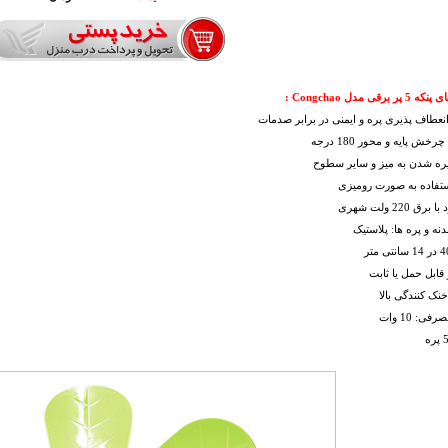
برقی مدل Congchao :
انعطاف پذیری پره و ایمنی در برابر صدمات
رخش پایه و محور 180 درجه
یره شدن به میز و سایر سطوح
ستفاده به صورت رومیزی
ق 220 ولت شهری
نه و پره ها: پلاستیک
قابل حمل یا ثابت
نک کنندگی بالا
فی: 10 وات