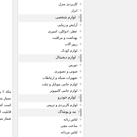
کاربردی منزل
ابزار
لوازم شخصی
آرایش و زیبایی
عطر، ادوکلن، اسپری
بهداشت و مراقبت
زیور آلات
لوازم کودک
لوازم دیجیتال
دوربین
صوتی و تصویری
تجهیزات شبکه و ارتباطات
لوازم جانبی موبایل و تبلت
لوازم جانبی کامپیوتر
لوازم خودرو
بسیار من
لوازم کاربردی و تزیینی
مد و پوشاک
قابلیت ا
شمار می
لباس زنانه
ساعت مچی
لباس مردانه