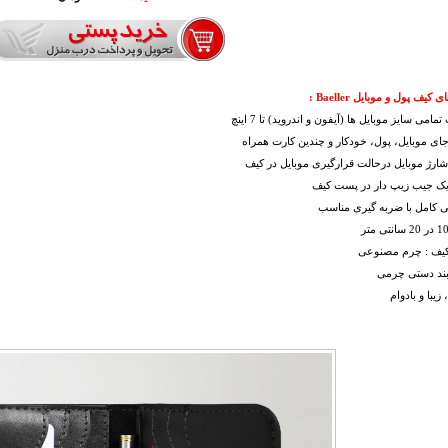
کیف پول و موبایل Baeller :
مامی سایز موبایل ها (آیفون و اندروید) تا 7 اینچ
جای موبایل، پول، خودکار و چندین کارت همراه
شارژ موبایل درحالت قرارگیری موبایل در کیف
 یک جیب زیپ دار در پست کیف
 کامل با ضربه گیری مناسب
یف : چرم مصنوعی
بند دستی چرمی
یبا و بادوام