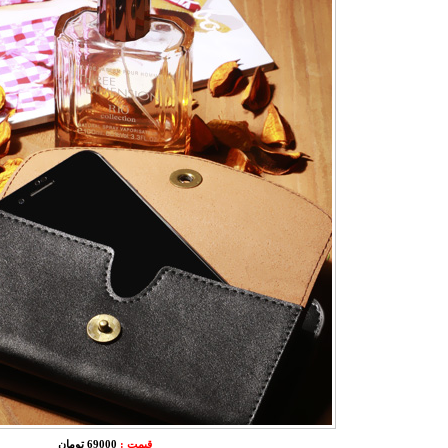
قیمت :
69000 تومان