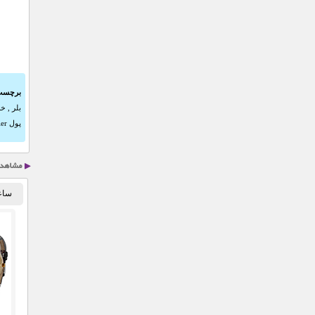
برچسب
بلر
,
خری
پول Baeller
ساع