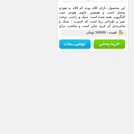
این محصول دارای کلاه بوده که کلاه به هودی
متصل است و همچنین جلوی هودی جیب
کانگرویی تعبیه شده است. سبک و راحت, دوخت
تميز و طراحی زیبا است که اسپرت ، شیک و
سايزبندي آن فري سايز است و مناسب براي
باشگاه ,خانه و مهمانی و … می باشد. وزن و
قيمت : 369000 تومان
اندازه آن بسیار سبک و خوب بوده که باعث راحتی
مصرف کننده می باشد.