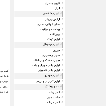
کاربردی منزل
ابزار
لوازم شخصی
آرایش و زیبایی
عطر، ادوکلن، اسپری
بهداشت و مراقبت
زیور آلات
لوازم کودک
لوازم دیجیتال
دوربین
صوتی و تصویری
تجهیزات شبکه و ارتباطات
لوازم جانبی موبایل و تبلت
لوازم جانبی کامپیوتر
کیف پول 
لوازم خودرو
لوازم کاربردی و تزیینی
مد و پوشاک
چرم مصنو
لباس زنانه
ساعت مچی
لباس مردانه