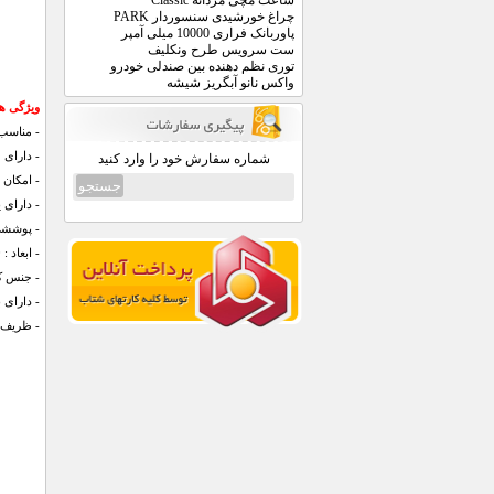
ساعت مچی مردانه Classic
چراغ خورشیدی سنسوردار PARK
پاوربانک فراری 10000 میلی آمپر
ست سرویس طرح ونکلیف
توری نظم دهنده بین صندلی خودرو
واکس نانو آبگریز شیشه
ویژگی های 
- مناسب ت
- دارای 
شماره سفارش خود را وارد کنید
- امکان 
- دارای
- پوششی
- ابعاد : 10 در 20 سانتی متر
- جنس ک
- دارای 
- ظریف، ز