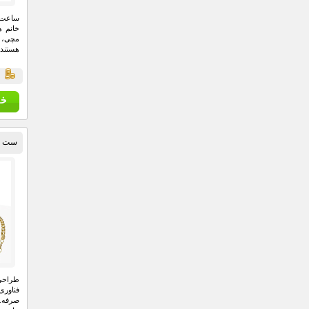
ساعت 
خانم ه
مچی، ب
هستند
ق
ست سا
طراحی
فناوری
صرفه.