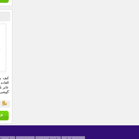
العاده
عابر ب
گوشی م
ق