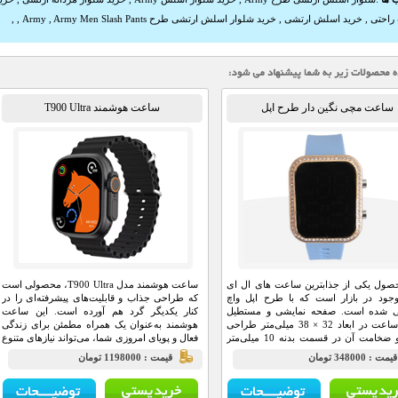
راحتی
,
خرید اسلش ارتشی
,
خرید شلوار اسلش ارتشی طرح Army
Army Men Slash Pants
,
,
,
ساعت مچی نگین دار طرح اپل
ساعت هوشمند T900 Ultra
صول یکی از جذابترین ساعت های ال ای
ساعت هوشمند مدل T900 Ultra، محصولی است
جود در بازار است که با طرح اپل واچ
که طراحی جذاب و قابلیت‌های پیشرفته‌ای را در
 شده است. صفحه نمایشی و مستطیل
کنار یکدیگر گرد هم آورده است. این ساعت
شکل ساعت در ابعاد 32 × 38 میلی‌متر طراحی
هوشمند به‌عنوان یک همراه مطمئن برای زندگی
شده و ضخامت آن در قسمت بدنه 10 میلی‌متر
فعال و پویای امروزی شما، می‌تواند نیازهای متنوع
شما را به‌خوبی برطرف کند.
يمت : 348000 تومان
قيمت : 1198000 تومان