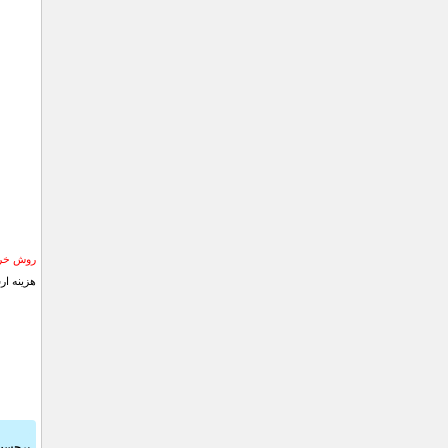
روش خری
هزینه ار
برچسب