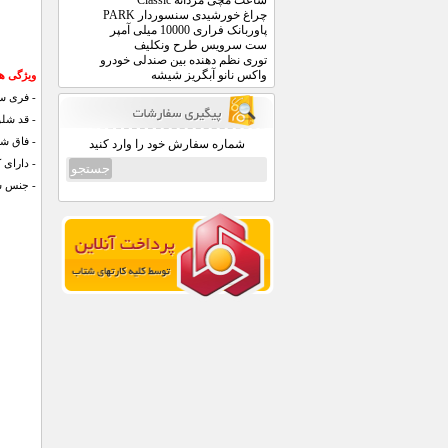
ساعت مچی مردانه Classic
چراغ خورشیدی سنسوردار PARK
پاوربانک فراری 10000 میلی آمپر
ست سرویس طرح ونکلیف
توری نظم دهنده بین صندلی خودرو
واکس نانو آبگریز شیشه
ویژگی ها
- فری سا
- قد شلوار : 102 
- فاق شلوار : 2
شماره سفارش خود را وارد کنید
- دارای 
- جنس شل