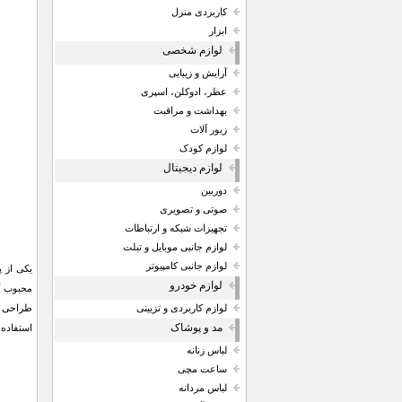
کاربردی منزل
ابزار
لوازم شخصی
آرایش و زیبایی
عطر، ادوکلن، اسپری
بهداشت و مراقبت
زیور آلات
لوازم کودک
لوازم دیجیتال
دوربین
صوتی و تصویری
تجهیزات شبکه و ارتباطات
لوازم جانبی موبایل و تبلت
لوازم جانبی کامپیوتر
یکی از پ
لوازم خودرو
طراحی بی
لوازم کاربردی و تزیینی
مد و پوشاک
استفاده قرار گیرد. شلوار اسلش
لباس زنانه
ساعت مچی
لباس مردانه