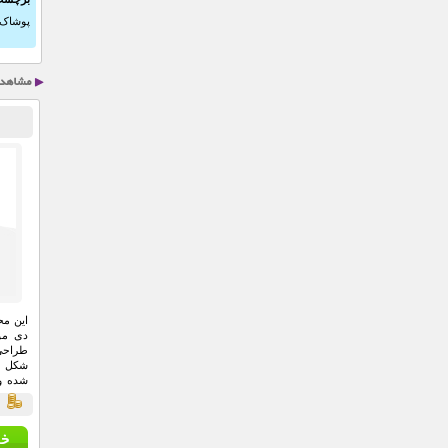
پوشاک 
این مح
دی مو
طراحی
است.
ق