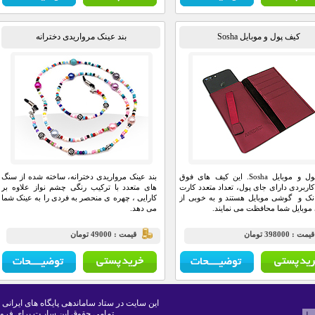
کیف پول و موبایل Sosha
بند عینک مرواریدی دخترانه
کیف پول و موبایل Sosha. این کیف های فوق
بند عینک مرواریدی دخترانه، ساخته شده از سنگ
 کاربردی دارای جای پول، تعداد متعدد کارت
های متعدد با ترکیب رنگی چشم نواز علاوه بر
انک و گوشی موبایل هستند و به خوبی از
کارایی ، چهره ی منحصر به فردی را به عینک شما
وبایل شما محافظت می نمایند.
می دهد.
يمت : 398000 تومان
قيمت : 49000 تومان
این سایت در ستاد ساماندهی پایگاه های ایرانی 
تمامی حقوق این سایـت برای فرو