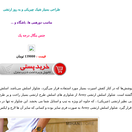
طراحی بسیار شیک چیریکی و به روز ارتشی
مناسب دورهمی ها، باشگاه و ...
جنس بنگال درجه یک
قیمت :
139000 تومان
وشش‌ها که در کنار کفش اسپرت بسیار مورد استفاده قرار می‌گیرد، شلوار اسلش می‌باشد. اسلش ب
محبوب گشته است. شلوار اسلش ارتشی Army از شلواری های اسلش طرح ارتشی بس
 نظیر ارتشی (چیریکی) ، که جلوه ای ویژه به تیپ و استایل شما می بخشد. این شلوار نه تنها در م
 ارتشی Army به صورت فری سایز بوده و کسانی که سایز آن ها لارج و ایکس لارج می باشد می توانند از آن استفاده نمایند.