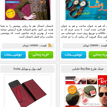
 که هم به عنوان ساعت و هم به عنوان
تابستان امسال هم ما زیبایی پوشش را به شما
د طراحی شده است. با بندی چرم که به
هدیه می کنیم. مانتو تابستانه طرح آرتمیس دوخته
لاقانه و دورپیچ روی دست خودنمایی می
شده از بهترین پارچه شانتون است که پوششی
آویز سنگ فیروزه آن زیبایی آن را دو چندان
مناسب برای فصل تابستان است.
.
يمت : 298000 تومان
قيمت : 149000 تومان
عینک طرح Ray.Ban خلبانی
کیف پول و موبایل Sosha