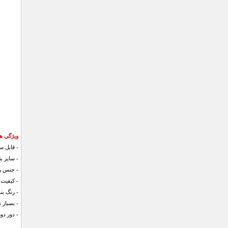
ویژگی های کف
- قابل 
- سایز بندی: 41 الی 44 (با قا
- جنس ر
- کیفیت 
- رنگ ب
- بسیار 
- دور د