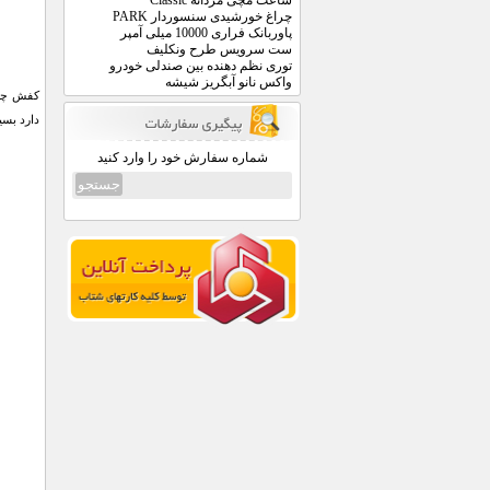
ساعت مچی مردانه Classic
چراغ خورشیدی سنسوردار PARK
پاوربانک فراری 10000 میلی آمپر
ست سرویس طرح ونکلیف
توری نظم دهنده بین صندلی خودرو
واکس نانو آبگریز شیشه
دارد بسیار با دوام میباشد.
شماره سفارش خود را وارد کنید