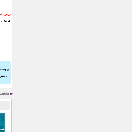
روش خری
هزینه ار
برچسب
,
کفش م