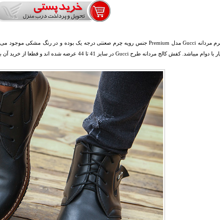
کفش چرم مردانه Gucci مدل Premium جنس رویه چرم صعنتی درجه یک بوده و در رنگ 
 کفش کالج مردانه طرح Gucci در سایز 41 تا 44 عرضه شده اند و قطعا از خرید آن با این کیفیت بالا و قیمت پایین احساس رضایت خواهید نمود.