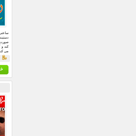
ساعتی
دستبن
صورت خ
کند و 
می کند
ق