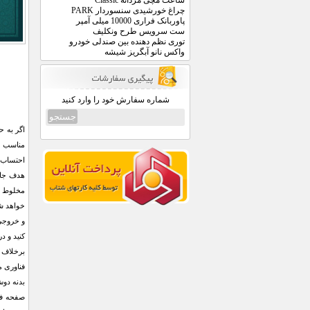
ساعت مچی مردانه Classic
چراغ خورشیدی سنسوردار PARK
پاوربانک فراری 10000 میلی آمپر
ست سرویس طرح ونکلیف
توری نظم دهنده بین صندلی خودرو
واکس نانو آبگریز شیشه
شماره سفارش خود را وارد کنید
اگر به ح
و خروجی
کنید و د
برخلاف 
بدنه دوش
صفحه فل