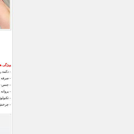
ویژگی ها
- دکمه 
- صرفه جویی تا 40
- جنس: ABS + استیل ضد زنگ
- پروانه 
- تکنولو
- چرخش آزاد 