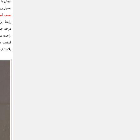
دوش با ف
بسیار ر
نصب آسا
درجه چر
راحت می‌
کیفیت ض
پلاستیک فشرده ABS همه آن چیزی است که برای اطمینان ب