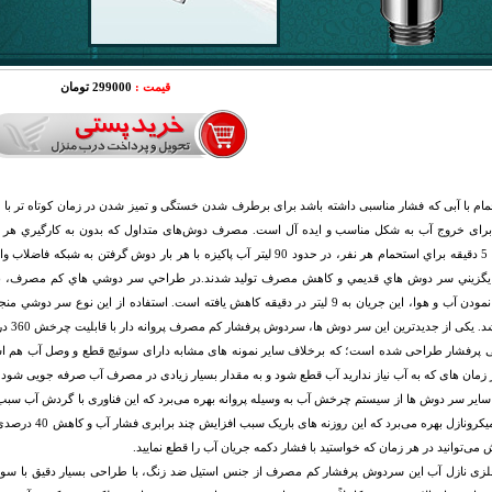
قیمت :
299000 تومان
مام با آبی که فشار مناسبی داشته باشد برای برطرف شدن خستگی و تمیز شدن در زمان کوتاه تر با صر
احتساب 5 دقيقه براي استحمام هر نفر، در حدود 90 ليتر آب پاکيزه با هر بار 
خواهد
 پرفشار طراحی شده است؛ که برخلاف سایر نمونه های مشابه دارای سوئیچ قطع و وصل آب هم است ک
ر زمان های که به آب نیاز ندارید آب قطع شود و به مقدار بسیار زیادی در مصرف آب صرفه جویی شود.
سایر سر دوش ها از سیستم چرخش آب به وسیله پروانه بهره می‌برد که این فناوری با گردش آب سب
فناوری میکرونازل
 می‌توانید در هر زمان که خواستید با فشار دکمه جریان آب را قطع نمایید.
زی نازل آب این سردوش پرفشار کم مصرف از جنس استیل ضد زنگ، با طراحی بسیار دقیق با سورا