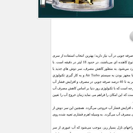
فه جویی در آب نیاز دارید؛ بهترین انتخاب استفاده از سری
مناسب برای خروج آب به شکل مناسب و ایده آل است. مصرف دوش‌های متداول که بدون به کارگيري هر نوع کاهنده اي می‌باشند، در حدود 18 ليتر در دقيقه است. با
دوش گرفتن به شبکه فاضلاب وارد مي‌شود. به منظور کاهش مصرف، سر دوش هاي جديد با
هدف جايگزيني سر دوش هاي قديمي و کاهش مصرف توليد شدند.در طراحي سر دوشي هاي کم مصرف، با مجهز بودن به سیستم Air Turbo و به کار گيري تکنولوژي
مخلوط نمودن آب و هوا، این جريان به 9 ليتر در دقيقه کاهش يافته است. استفاده از اين نوع سر دوشي منجر به تا 40 درصد صرفه جويي در مصرف و افزایش فشار آب
 شد. یکی از جدیدترین این سر دوش ها، سردوش پرفشار کم مصرف پروانه دار با قابلیت چرخش 360 درجه است.که با تکنولوژی روز دنیا بر اساس کاهش مصرف آب
ه این امکان را فراهم می نماید زمان خروج آب را تعیین
ب افزایش فشار آب خروجی می‌گردد. همچنین این سر دوش از
 بهره می‌برد که این روزنه های باریک سبب افزایش چند برابری فشار آب و کاهش 40 درصدی مصرف آب می‌گردد. به وسیله اهرم فشاری تعبیه شده روی
خهای نازل بسیار ریز، موجب می‌شود که آب عبوری از سر