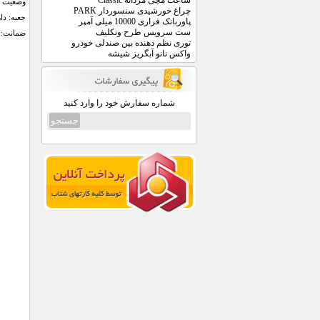
ساعت مچی مردانه Classic
وضعیت ف
چراغ خورشیدی سنسوردار PARK
جعبه: دا
پاوربانک فراری 10000 میلی آمپر
ست سرویس طرح ونکلیف
ضمانت: 6 ماه گارانت
توری نظم دهنده بین صندلی خودرو
واکس نانو آبگریز شیشه
شماره سفارش خود را وارد کنید