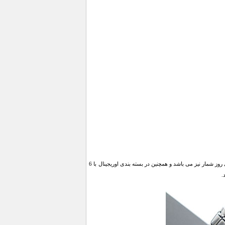
ساعت Casio Sport EF-524 یکی از جدیدترین مدل های عرضه شده شرکت Casio می باشد. این ساعت دارای روز شمار نیز می باشد و همچنین در بسته بندی اوریجینال با 6
.