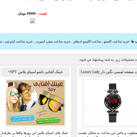
قیمت :
49000 تومان
 ها
:
خرید ساعت کاسیو
,
ساعت کاسیو ادیفایز
,
خرید ساعت مچی اسپرت
,
خرید ساعت اینترنتی
,
سا
فحه لمسی نگین دار Luxury Lady
عینک آفتابی تاشو اسپای پلاس SPY+
متفاوت و خاص این ساعت به شکلی هست
عینک های اسپای پلاس این روزها واقعا پر طرفدار