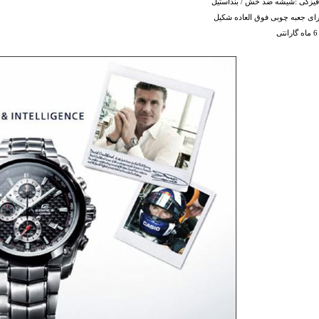
یزکی :شیشه ضد خش / بنداستیل
رای جعبه چوبی فوق العاده شکیل
ی