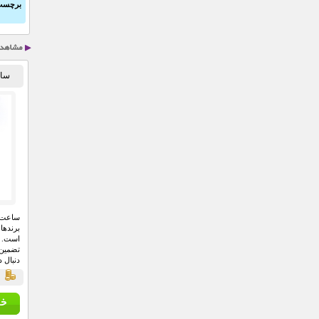
برچسب
ساع
برند‌ه
است‏. 
تضمین
دنبال د
ق