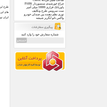
ساعت مچی مردانه Classic
چراغ خورشیدی سنسوردار PARK
طرح این 
پاوربانک فراری 10000 میلی آمپر
ست سرویس طرح ونکلیف
توری نظم دهنده بین صندلی خودرو
ایران ت
واکس نانو آبگریز شیشه
شماره سفارش خود را وارد کنید