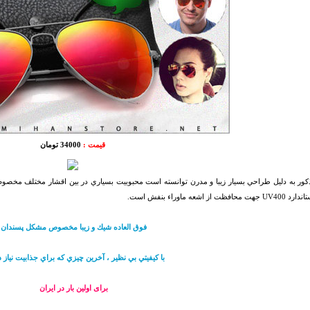
قیمت :
34000 تومان
ور به دليل طراحي بسيار زيبا و مدرن توانسته است محبوبيت بسياري در بين اقشار مختلف مخصوصا ب
فظت از اشعه ماوراء بنفش است.
فوق العاده شيك و زيبا مخصوص مشكل پسندان
با كيفيتي بي نظير ، آخرين چيزي كه براي جذابيت نياز د
برای اولین بار در ایران