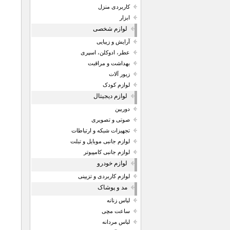
کاربردی منزل
ابزار
لوازم شخصی
آرایش و زیبایی
عطر، ادوکلن، اسپری
بهداشت و مراقبت
زیور آلات
لوازم کودک
لوازم دیجیتال
دوربین
صوتی و تصویری
تجهیزات شبکه و ارتباطات
لوازم جانبی موبایل و تبلت
لوازم جانبی کامپیوتر
لوازم خودرو
لوازم کاربردی و تزیینی
مد و پوشاک
لباس زنانه
ساعت مچی
لباس مردانه