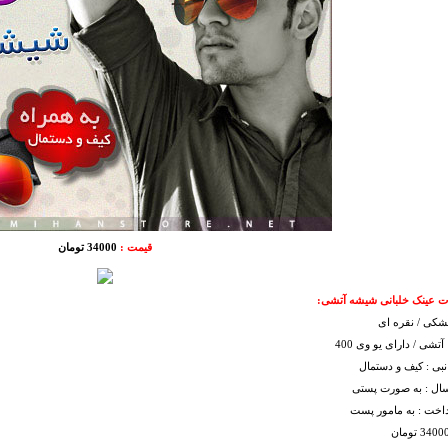
قیمت :
34000 تومان
عینک خلبانی شیشه آتشی:
شکی / نقره ای
تشی / دارای یو وی 400
نبی : کیف و دستمال
سال : به صورت پستی
داخت : به مامور پست