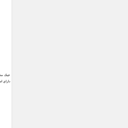
عينك مذك
داراي استاندارد UV400 جهت محا