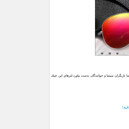
ازیگران سینما و خوانندگان بدست بياورد.لنزهاي اين عينك
اريد!