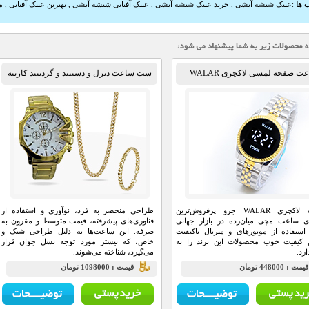
 ها
:
عینک شیشه آتشی
,
خرید عینک شیشه آتشی
,
عینک آفتابی شیشه آتشی
,
بهترین عینک آفتابی
,
م
ت صفحه لمسی لاکچری WALAR
ست ساعت دیزل و دستبند و گردنبند کارتیه
ساعت لاکچری WALAR جزو پرفروش‌ترین
طراحی منحصر به فرد، نوآوری و استفاده از
ای ساعت مچی میان‌رده در بازار جهانی
فناوری‌های پیشرفته، قیمت متوسط و مقرون به
استفاده از موتور‌های و متریال با‌کیفیت
صرفه. این ساعت‌ها به دلیل طراحی شیک و
 کیفیت خوب محصولات این برند را به
خاص، که بیشتر مورد توجه نسل جوان قرار
ارد.
می‌گیرد، شناخته می‌شوند.
يمت : 448000 تومان
قيمت : 1098000 تومان