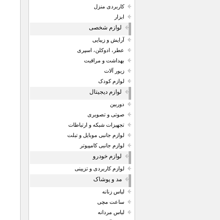
کاربردی منزل
ابزار
لوازم شخصی
آرایش و زیبایی
عطر، ادوکلن، اسپری
بهداشت و مراقبت
زیور آلات
لوازم کودک
لوازم دیجیتال
دوربین
صوتی و تصویری
تجهیزات شبکه و ارتباطات
لوازم جانبی موبایل و تبلت
لوازم جانبی کامپیوتر
لوازم خودرو
لوازم کاربردی و تزیینی
مد و پوشاک
لباس زنانه
ساعت مچی
لباس مردانه