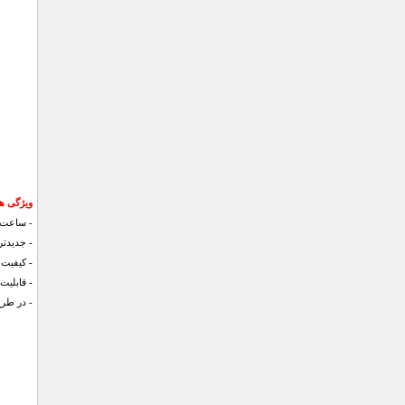
ویژگی ه
- ساعت د
- جدیدت
- کیفیت
- قابلیت 
- در طرح