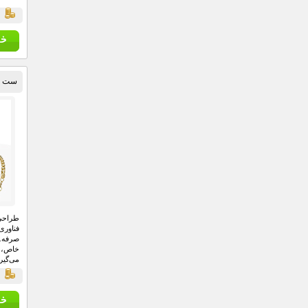
ق
ست سا
طراحی
فناوری
صرفه.
خاص، 
می‌گیر
قي