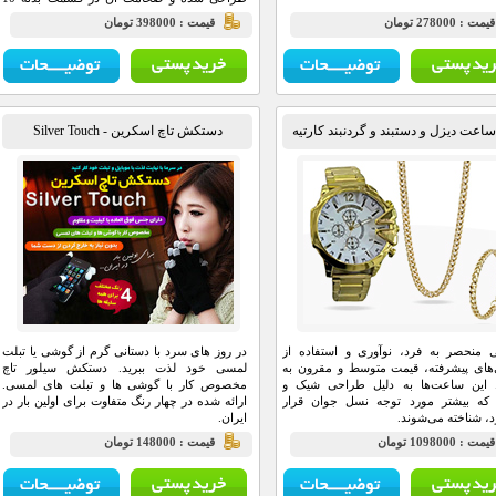
میلی‌متر است.
يمت : 278000 تومان
قيمت : 398000 تومان
عت دیزل و دستبند و گردنبند کارتیه
دستکش تاچ اسکرین - Silver Touch
 منحصر به فرد، نوآوری و استفاده از
در روز های سرد با دستانی گرم از گوشی یا تبلت
‌های پیشرفته، قیمت متوسط و مقرون به
لمسی خود لذت ببرید. دستکش سیلور تاچ
 این ساعت‌ها به دلیل طراحی شیک و
مخصوص کار با گوشی ها و تبلت های لمسی.
که بیشتر مورد توجه نسل جوان قرار
ارائه شده در چهار رنگ متفاوت برای اولین بار در
د، شناخته می‌شوند.
ایران.
مت : 1098000 تومان
قيمت : 148000 تومان