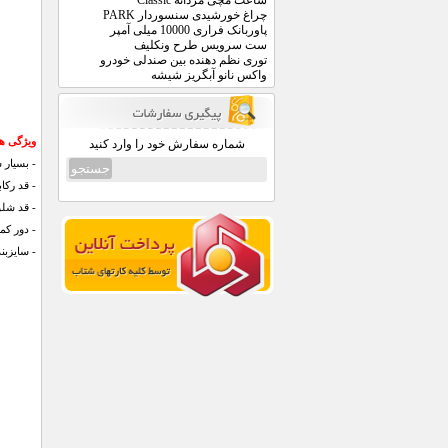
ساعت مچی مردانه Classic
چراغ خورشیدی سنسوردار PARK
پاوربانک فراری 10000 میلی آمپر
ست سرویس طرح ونکلیف
توری نظم دهنده بین صندلی خودرو
واکس نانو آبگریز شیشه
ویژگی ها
شماره سفارش خود را وارد کنید
- بسیار
- قد رکابی: 70 سانتی متر، شانه تا ش
- قد شلوار : 70 سانتی متر، فاق ش
- دور کمر : 64 سا
- سایزبن