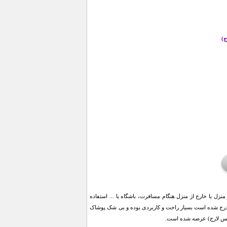
ج)
زل یا خارج از منزل هنگام مسافرت، باشگاه یا ... استفاده
ک طرح BMW در عین حال که بسیار متفاوت است و نماد کمپانی BMW بر روی آن درج شده است بسیار راحت و کاربردی بوده و بی شک پوشاک
یکس لارج) عرضه شده است.