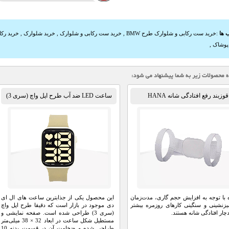
 ها
:
خرید ست رکابی و شلوارک طرح BMW
,
خرید ست رکابی و شلوارک
,
خرید شلوارک
,
خرید رکا
پوشاک
,
قوزبند رفع افتادگی شانه HANA
ساعت LED ضد آب طرح اپل واچ (سری 3)
 با توجه به افزایش حجم گاری، مدت‌زمان
این محصول یکی از جذابترین ساعت های ال ای
زنشینی و سنگینی کارهای روزمره بیشتر
دی موجود در بازار است که دقیقا طرح اپل واچ
چار افتادگی شانه هستند.
(سری 3) طراحی شده است. صفحه نمایشی و
مستطیل شکل ساعت در ابعاد 32 × 38 میلی‌متر
طراحی شده و ضخامت آن در قسمت بدنه 10