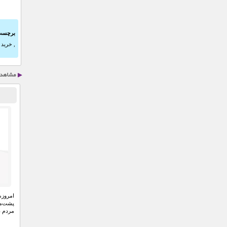
برچسب
,
خرید 
امروزه
پشت‌می
مردم د