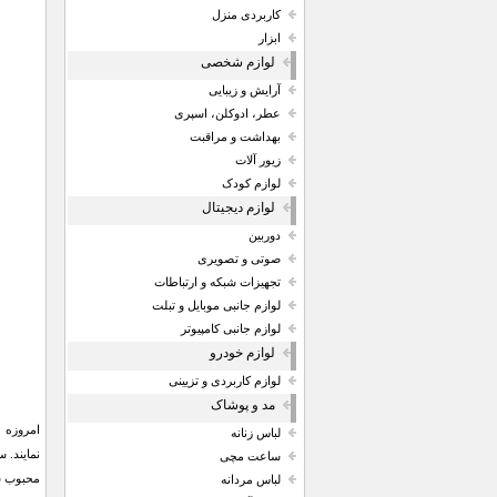
کاربردی منزل
ابزار
لوازم شخصی
آرایش و زیبایی
عطر، ادوکلن، اسپری
بهداشت و مراقبت
زیور آلات
لوازم کودک
لوازم دیجیتال
دوربین
صوتی و تصویری
تجهیزات شبکه و ارتباطات
لوازم جانبی موبایل و تبلت
لوازم جانبی کامپیوتر
لوازم خودرو
لوازم کاربردی و تزیینی
مد و پوشاک
امروزه م
لباس زنانه
ساعت مچی
محبوب ش
لباس مردانه