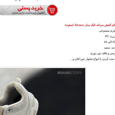
فش مردانه نایک مدل Airmax (سفید):
چرم مصنوعی
ه: PU
دی: سفید
سی و فاقد دور دوزی
 ست کردن با انواع شلوار جین/کتان و ...