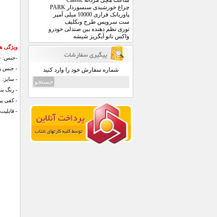
ساعت مچی مردانه Classic
چراغ خورشیدی سنسوردار PARK
پاوربانک فراری 10000 میلی آمپر
ست سرویس طرح ونکلیف
توری نظم دهنده بین صندلی خودرو
واکس نانو آبگریز شیشه
ویژگی های ک
-جنس: 
- جنس زیر
شماره سفارش خود را وارد کنید
- سایز: 41 الی 44
- رنگ بن
- کفی پر
- قابلیت