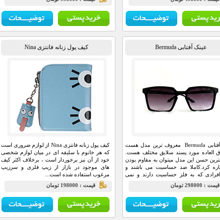
عینک آفتابی Bermuda
کیف پول زنانه فانتزی Nina
عینک آفتابی Bermuda معروف ترین مدل هست
کیف پول زنانه فانتزی Nina از لوازم ضروری است
 العاده مورد پسند سلایق مختلف هست.
که هر خانوم با سلیقه ای در میان لوازم شخصی
ترین حسن این مدل میتوان به مقاوم بودن
خود از آن نیز برخوردار است ، برخلاف اکثر کیف
اره کرد.کاملا ضد حساسیت می باشند و
های موجود در بازار از زیپ فلزی و سرزیپ
فرادی که به فلز حساسیت دارند و نمی
مرغوب استفاده شده است...
 فریم عینک فلزی استفاده کنند بسیار
يمت : 298000 تومان
قيمت : 198000 تومان
 می باشد.