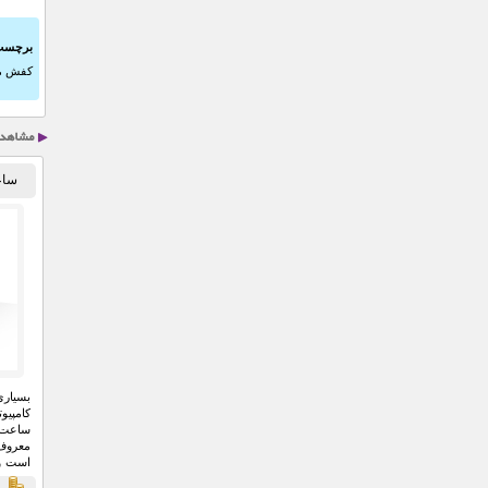
برچسب
کفش مدل x
ساعت
بسیار
کامپیو
معروف
است و 
دهه‌های
ق