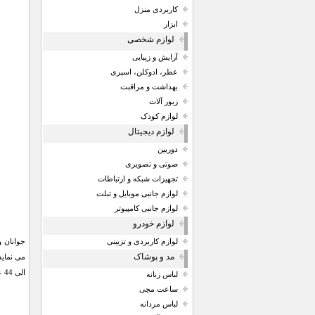
کاربردی منزل
ابزار
لوازم شخصی
آرایش و زیبایی
عطر، ادوکلن، اسپری
بهداشت و مراقبت
زیور آلات
لوازم کودک
لوازم دیجیتال
دوربین
صوتی و تصویری
تجهیزات شبکه و ارتباطات
لوازم جانبی موبایل و تبلت
لوازم جانبی کامپیوتر
لوازم خودرو
لوازم کاربردی و تزیینی
مد و پوشاک
الی 44 عرضه شده است که هنگام تکمیل فرم سفارش می توانید سایز مورد نظر را انتخاب کنید.
لباس زنانه
ساعت مچی
لباس مردانه