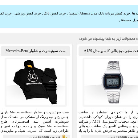
 ها
:
خرید کفش مردانه نایک مدل Airmax (سفید)
,
خرید کفش نایک
,
خرید کفش ورزشی
,
خرید کفش ax
Airma
,
 مچی دیجیتالی کاسیو مدل A159
ست سوئیشرت و شلوار Mercedes-Benz
ی از ما تجربه‌ی استفاده از ساعت
ست سوئیشرت و شلوار Mercedes-Benz دارای
تری را در همان دوران کودکی داشته‌ایم.
جنس نخ و پنبه و رنگ آن مشکی می باشد که مدل
ساعت مچی دیجیتالی کاسیو مدل A159 از شرکت
سویشرت آستین بلند است.مزايای طرح
 و سرشناس کاسیو یک ساعت دیجیتالی
Mercedes-Benz سبک و راحت، دوخت تميز و
ظاهر منحصر به فردش شاید ما را به یاد
طراحی زیبا است که اسپرت، شیک و سايزبندي
 گذشته بیاندازد.
آن فري سايز است.
يمت : 498000 تومان
قيمت : 998000 تومان