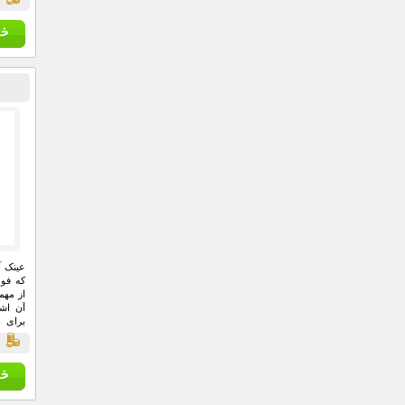
که فوق
از مهم
آن اش
برای ا
توانند
ق
مناسب