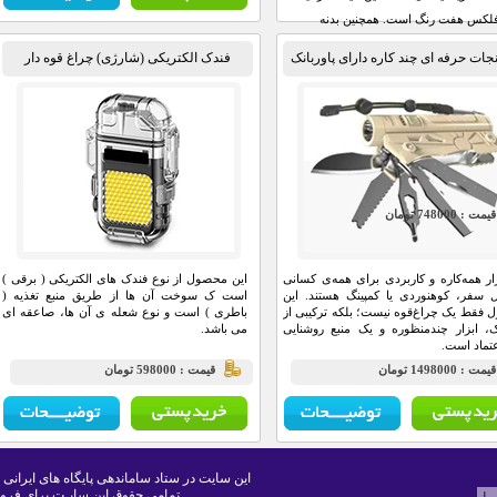
لکس هفت رنگ است. همچنین بدنه
پلاستیک فشرده pvc از استحکام و طول عمر بالایی
نجات حرفه ای چند کاره دارای پاوربانک
فندک الکتریکی (شارژی) چراغ قوه دار
 است.
يمت : 748000 تومان
ار همه‌کاره و کاربردی برای همه‌ی کسانی
این محصول از نوع فندک های الکتریکی ( برقی )
 سفر، کوهنوردی یا کمپینگ هستند. این
است ک سوخت آن ها از طریق منبع تغذیه (
فقط یک چراغ‌قوه نیست؛ بلکه ترکیبی از
باطری ) است و نوع شعله ی آن ها، صاعقه ای
نک، ابزار چندمنظوره و یک منبع روشنایی
می باشد.
عتماد است.
مت : 1498000 تومان
قيمت : 598000 تومان
این سایت در ستاد ساماندهی پایگاه های ایرانی 
تمامی حقوق این سایـت برای فرو