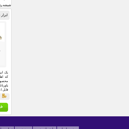
شیشه رف
ابزار 
برخوردار
ق
یک ابز
که اهل
محصول 
پاوربا
قابل ا
قي