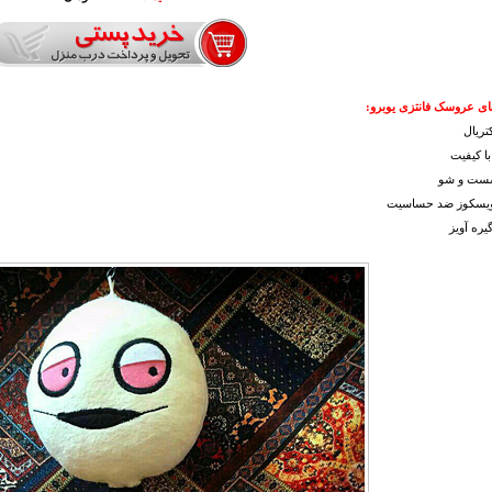
ای عروسک فانتزی یوبرو:
کتریال
ا کیفیت
شست و شو
 ویسکوز ضد حساسیت
یره آویز