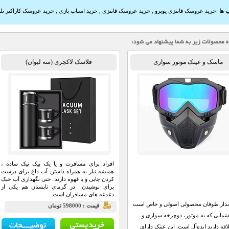
 ها
:
خرید عروسک فانتزی یوبرو
,
خرید عروسک فانتزی
,
خرید اسباب بازی
,
خرید عروسک کاراکتر تل
ماسک و عینک موتور سواری
فلاسک لاکچری (سه لیوان)
افراد برای مسافرت و یا یک پیک نیک ساده ،
همیشه نیاز به همراه داشتن آب داغ برای درست
کردن چایی و یا قهوه دارند. حتی نگهداری آب خنک
برای نوشیدن در گرمای تابستان هم یکی از
دغدغه های مسافران است.
ابدار طوفان محصولی اصولی و خاص است
قيمت : 598000 تومان
شمایی که به موتور، دوچرخه سواری و
قه دارید ایده‌آل است. این عینک دارای