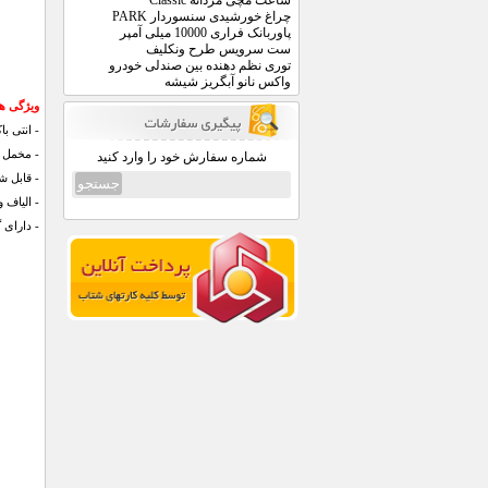
ساعت مچی مردانه Classic
چراغ خورشیدی سنسوردار PARK
پاوربانک فراری 10000 میلی آمپر
ست سرویس طرح ونکلیف
توری نظم دهنده بین صندلی خودرو
واکس نانو آبگریز شیشه
ویژگی ه
- انتی با
- مخمل ب
شماره سفارش خود را وارد کنید
- قابل 
- الیاف
- دارای گ