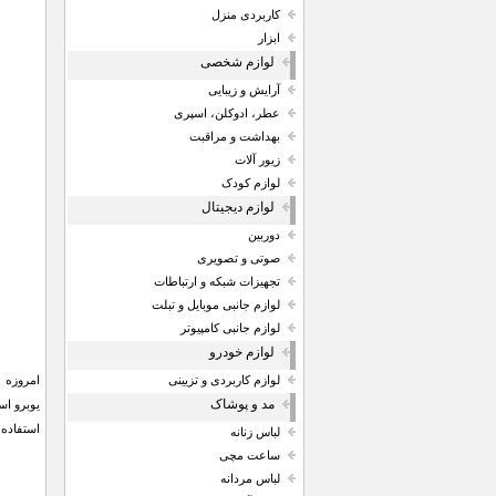
کاربردی منزل
ابزار
لوازم شخصی
آرایش و زیبایی
عطر، ادوکلن، اسپری
بهداشت و مراقبت
زیور آلات
لوازم کودک
لوازم دیجیتال
دوربین
صوتی و تصویری
تجهیزات شبکه و ارتباطات
لوازم جانبی موبایل و تبلت
لوازم جانبی کامپیوتر
لوازم خودرو
امروزه 
لوازم کاربردی و تزیینی
مد و پوشاک
یوبرو اس
استفاده 
لباس زنانه
ساعت مچی
لباس مردانه