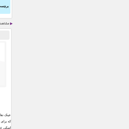
برچسب
عینک نق
که برای 
اسکی علا