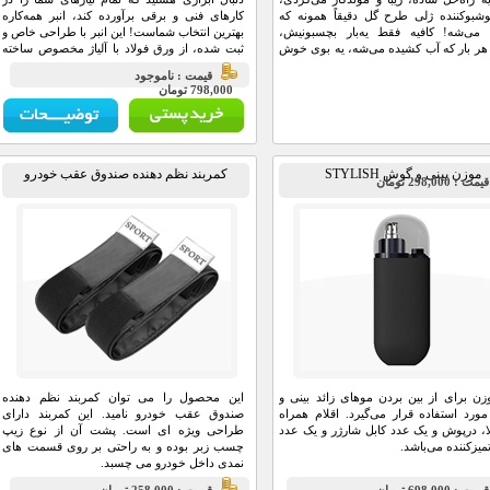
شبوکننده ژلی طرح گل دقیقاً همونه که
کارهای فنی و برقی برآورده کند، انبر همه‌کاره
 می‌شه! کافیه فقط یه‌بار بچسبونیش،
بهترین انتخاب شماست! این انبر با طراحی خاص و
ر بار که آب کشیده می‌شه، یه بوی خوش
ثبت شده، از ورق فولاد با آلیاژ مخصوص ساخته
نه پخش می‌شه که حال و هوای دستشویی
شده و به شما قدرت و دقتی بی‌نظیر می‌بخشد.
قيمت : ناموجود
ً عوض می‌کنه. هم واسه توالت ایرانی خوبه،
798,000 تومان
گی. مهم‌تر از همه اینکه هم خوشبو می‌کنه،
شگل!
موزن بینی و گوش STYLISH
کمربند نظم دهنده صندوق عقب خودرو
مت : 298,000 تومان
زن برای از بین بردن موهای زائد بینی و
این محصول را می توان کمربند نظم دهنده
رد استفاده قرار می‌گیرد. اقلام همراه
صندوق عقب خودرو نامید. این کمربند دارای
لا، درپوش و یک عدد کابل شارژر و یک عدد
طراحی ویژه ای است. پشت آن از نوع زیپ
میزکننده می‌باشد.
چسب زبر بوده و به راحتی بر روی قسمت های
نمدی داخل خودرو می چسبد.