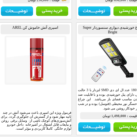
مت : 698,000 تومان
قيمت : 258,000 تومان
چراغ خورشیدی دیواری سنسوردار Super
اسپری آتش خاموش کن AREL
Bright
دارای 180 عدد ال ای دی SMD لنز‌دار با 3 حالت
 دارای پنل خورشیدی بوده و با قابلیت ضد
ن مناسب فضای باز می‌‌باشد. این چراغ
حسگر نور محیطی (فتوسل) بوده و در شب
 خودکار روشن می شود.
فرمول ویژه این اسپری باعث می‌شود آتش در چند
مت : 1,498,000 تومان
ثانیه مهار شود و از گسترش آن جلوگیری گردد. برای
آتش‌سوزی‌های کوچک ناشی از: وسایل برقی روغن
و مایعات قابل اشتعال در آشپزخانه داخل خودرو
لوازم خانگی کاملاً کاربردی و مؤثر است.