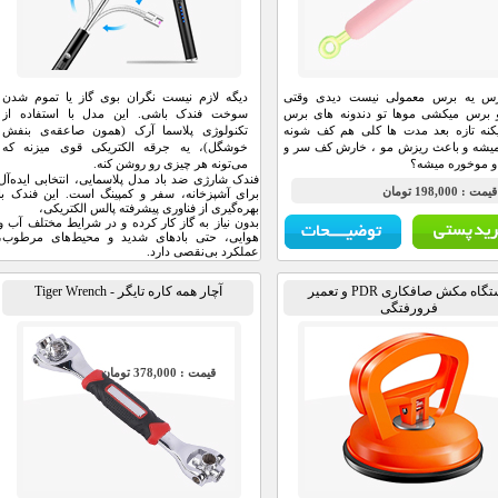
رس یه برس معمولی نیست دیدی وقتی
دیگه لازم نیست نگران بوی گاز یا تموم شدن
و برس میکشی موها تو دندونه های برس
سوخت فندک باشی. این مدل با استفاده از
کنه تازه بعد مدت ها کلی هم کف شونه
تکنولوژی پلاسما آرک (همون صاعقه‌ی بنفش
میشه و باعث ریزش مو ، خارش کف سر و
خوشگل)، یه جرقه الکتریکی قوی میزنه که
و موخوره میشه؟
می‌تونه هر چیزی رو روشن کنه.
فندک شارژی ضد باد مدل پلاسمایی، انتخابی ایده‌آل
مت : 198,000 تومان
برای آشپزخانه، سفر و کمپینگ است. این فندک با
بهره‌گیری از فناوری پیشرفته پالس الکتریکی،
بدون نیاز به گاز کار کرده و در شرایط مختلف آب و
هوایی، حتی بادهای شدید و محیط‌های مرطوب،
عملکرد بی‌نقصی دارد.
دستگاه مکش صافکاری PDR و تعمیر
آچار همه کاره تایگر - Tiger Wrench
فرورفتگی
قيمت : 378,000 تومان