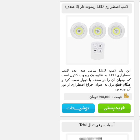
لامپ اضطراری LED ریموت دار (3 عددی)
این پک لامپ LED شامل سه عدد لامپ
اضطراری LED به علاوه یک ریموت کنترل است
که میتوان آن را در سقف یا دیوار نصب کرد و
هنگام قطع برق به عنوان چراغ اضطراری از نور
آن بهره برد.
قيمت : 798,000 تومان
آسیاب برقی تفال Tefal