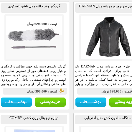
 طرح چرم مردانه مدل DARMAN
گردگیر چند حالته مدل تاشو تلسکوپی
قيمت : 698,000 تومان
کاپشن طرح چرم مردانه مدل DARMAN یک
گردگیر تاشوی دسته بلند جهت نظافت و گردگیری
ب عالی برای افرادی است که به دنبال
و غبار روبی فضاهای دور از دسترس نظیر روی
ی شیک و متفاوت هستند. این کت با طراحی
کابینت ها ، کنج سقف ها ، روی کمدها ،سطوح
و مدرن، به شما کمک می‌کند تا در هر
لوستر و چراغهای سقفی ، داخل آرک نورپردازی
ی خاص به نظر برسید. از ویژگی‌های بارز
های مخفی و نظایر آن دارای کاربرد بوده و بخوبی
 می‌توان به تناسب باریک آن اشاره کرد که
در تمیزی محیط به شما کمک میکند . این محصول
مت : 898,000 تومان
قيمت : 398,000 تومان
ی بر روی بدن نشسته و زیبایی خاصی به
دارای دسته تاشو از جنس استیل بوده که بصورت
 شما می‌بخشد. این کت با دو جیب دو تایی
تلسکوپی براحتی داخل خود جمع میشود و در
شده است که علاوه بر زیبایی، کارایی
کمترین فضای ممکن جای میگیرد .
نیز دارد.
ستگاه سلفون کش مدل آهنربایی
ترازو دیجیتال وزن کشی COMRY