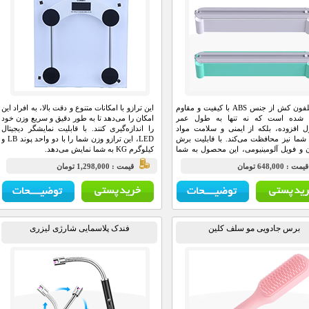
این سلفون کش از جنس ABS با کیفیت و مقاوم
این ترازو با امکانات متنوع و دقت بالا، به افراد این
 شده است که نه تنها به طول عمر
امکان را می‌دهد تا به طور دقیق و سریع وزن خود
افزوده، بلکه از ایمنی و سلامت مواد
را اندازه‌گیری کنند. با قابلیت نمایشگر دیجیتال
شما نیز محافظت می‌کند. با قابلیت برش
LED، این ترازو وزن شما را با دو واحد پوند LB و
و فویل آلومینیومی، این محصول به شما
کیلوگرم KG به شما نمایش می‌دهد.
کان را می‌دهد که بسته‌بندی‌های متنوعی را
مت : 648,000 تومان
قيمت : 1,298,000 تومان
هید.
برس جادویی مو سلف کلین
فندک پلاسمایی شارژی لیزری