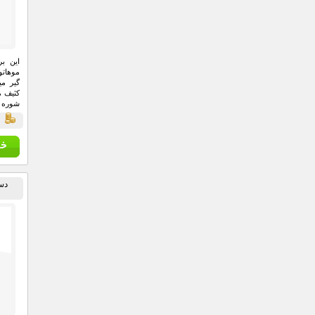
این ب
موهات
گیر می
کثیف 
شوره 
قي