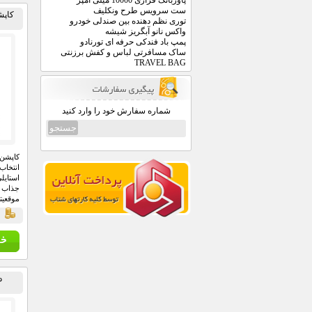
پاوربانک فراری 10000 میلی آمپر
ست سرویس طرح ونکلیف
کاپشن
توری نظم دهنده بین صندلی خودرو
واکس نانو آبگریز شیشه
پمپ باد فندکی حرفه ای تورنادو
ساک مسافرتی لباس و کفش برزنتی
TRAVEL BAG
شماره سفارش خود را وارد کنید
انتخا
استایل
جذاب 
موقعیت
این کت
قي
به خوب
استایل
طراحی 
بالایی 
د