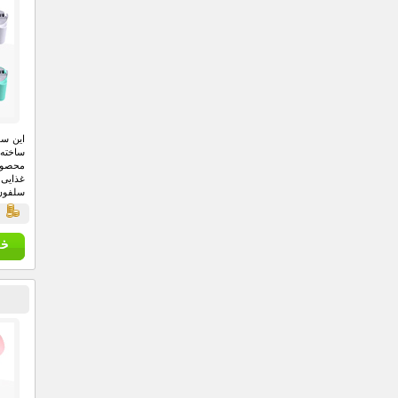
ساخته
محصول 
غذایی 
سلفون 
این ام
قي
انجام د