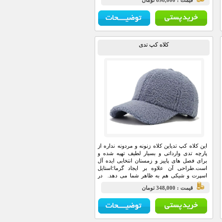
قيمت : 698,000 تومان
شد.
کلاه کپ تدی
این کلاه کپ تدیاین کلاه زنونه و مردونه نداره از
پارچه تدی وارداتی و بسیار لطیف تهیه شده و
برای فصل های پاییز و زمستان انتخابی ایده آل
است.طراحی آن علاوه بر ایجاد گرما؛استایل
اسپرت و شیکی هم به ظاهر شما می دهد. در
قسمت پشت کلاه بندتنظیم سایز تعبیه شده تا با
قيمت : 348,000 تومان
هر سایز سری به راحتی فیت شود. این کلاه برای
استایل های روزانه؛خیابانی و مسافرت انتخابی
فوق العاده است
.