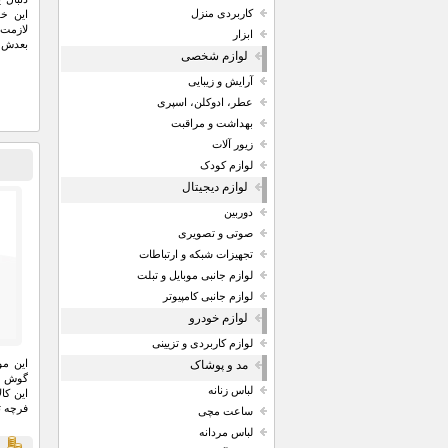
کاربردی منزل
این خو
لازمت
ابزار
بعدش ه
لوازم شخصی
گل‌گو
رو کلا
آرایش و زیبایی
هم فرن
عطر، ادوکلن، اسپری
هم خو
بهداشت و مراقبت
زیور آلات
لوازم کودک
قي
لوازم دیجیتال
دوربین
صوتی و تصویری
تجهیزات شبکه و ارتباطات
لوازم جانبی موبایل و تبلت
لوازم جانبی کامپیوتر
لوازم خودرو
لوازم کاربردی و تزیینی
این مو
مد و پوشاک
گوش مو
لباس زنانه
این کا
فرچه ت
ساعت مچی
لباس مردانه