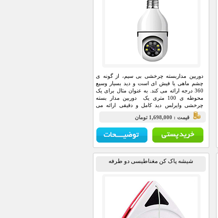
دوربین مداربسته چرخشی بی سیم، از گونه ی
چشم ماهی یا فیش ای است و دید بسیار وسیع
360 درجه ارائه می کند. به عنوان مثال برای یک
محوطه ی 100 متری یک دوربین مدار بسته
چرخشی وایرلس دید کامل و دقیقی ارائه می
دهد.
قيمت : 1,698,000 تومان
شیشه پاک کن مغناطیسی دو طرفه