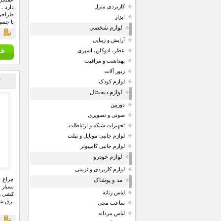
کاربردی منزل
دارد .
طراحی 
ابزار
با چسب
لوازم شخصی
قي
آرایش و زیبایی
عطر، ادوکلن، اسپری
بهداشت و مراقبت
زیور آلات
چ
لوازم کودک
لوازم دیجیتال
دوربین
صوتی و تصویری
تجهیزات شبکه و ارتباطات
لوازم جانبی موبایل و تبلت
لوازم جانبی کامپیوتر
لوازم خودرو
لوازم کاربردی و تزیینی
چراغ خ
مد و پوشاک
بسیار 
لباس زنانه
کشی و 
برق شه
ساعت مچی
لباس مردانه