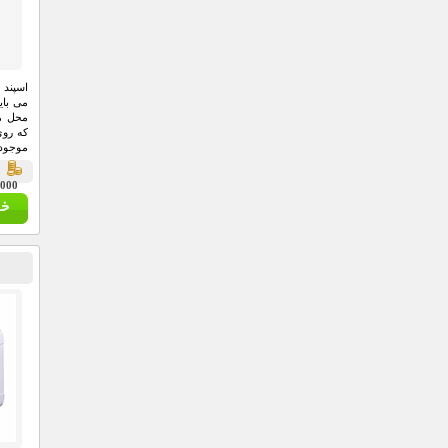
اسپند 
می بای
محل م
که روی
موجود 
اسپند 
ق
29,000