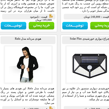
 سطح رویین این چسب به رنگ نقره ای با
تعویض شیشه و همچنین وقت و انرژی که از ما
شبکه ای است که در زیر خود لایه چسبی
می گیرد، ما را در مجموعه فروشگاه زنبیل بر آن
ندگی بسیار خوبی را دارد .
داشت تا از میان هزاران برند در این زمینه
محصولی را که کارآمد باشد تهیه و خدمت همطنان
مت : 248,000 تومان
قيمت : ناموجود
عزیزمان عرضه کنیم.
199,000 تومان
راغ دیواری خورشیدی Solar Plus
هودی مردانه مدل Rafa
ورشیدی دیواری سنسور دار علاوه بر نور
هودی مردانه مدل Rafa. این هودی های بسیار با
بالای خود کاملا ضد آب و بی نیاز از سیم
کیفیت با طرحی فشن و جوان پسند در رنگ
برق شهری میباشد و شما را از استفاده از
مشکی عرضه شده اند که طراحی یونیک و جدید
ری بی نیاز میکند.
آن ها سلیقه دوستاران مد و استایل را بر آورده
می سازد.