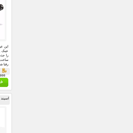
این عی
عینک پ
را جذب
ساخت ب
رقبا ش
ق
48,000
اسپند د