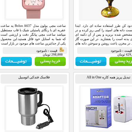
دود کن طرز استفاده ساده ای دارد. ابتدا
ساعت مچی بولون مدل Bolun A637 یه ساعت
ست دانه های اسپند را کمی ریز کرده و در
عقربه ای با رنگای پاستیلی شیک با قاب مستطیل
شخص شده بریزید و پس از آن دکمه ای
میباشد ساعت مچی بیانگر دقت و ارزشی است
 بدنه است را بفشارید. در این صورت گاز
که شما به استایل خود قائل هستید.این محصول
در مخزن باعث روشن و سوختن دانه های
یکی از جذابترین ساعت های موجود در بازار است
شده و آنها روشن می شوند و دود می کنند.
يمت : ناموجود
قيمت : ناموجود
4 تومان
298,000 تومان
تبدیل پریز همه کاره All in One
فلاسک فندکی اتومبیل