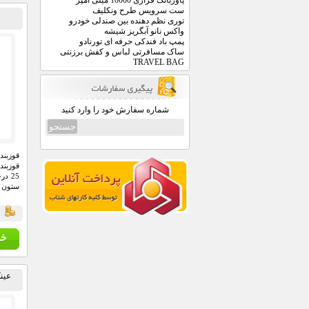
پاوربانک فراری 10000 میلی آمپر
ست سرویس طرح ونکلیف
توری نظم دهنده بین صندلی خودرو
واکس نانو آبگریز شیشه
پمپ باد فندکی حرفه ای تورنادو
ساک مسافرتی لباس و کفش برزنتی
TRAVEL BAG
شماره سفارش خود را وارد کنید
قوزبند
قوزبند
25 د
ستون ف
قي