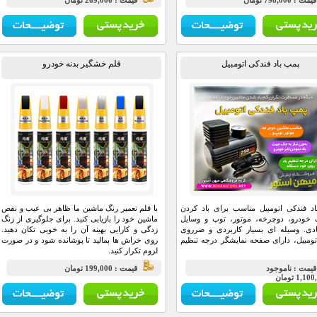
مت : 798,000 تومان
قيمت : 269,000 تومان
پمپ باد فندکی اتومبیل
قلم خشگیر بدنه خودرو
د فندکی اتومبیل مناسب برای باد کردن
با قلم تعمیر رنگ ماشین ما ظاهر بی عیب و نقص
 خودرو، دوچرخه، موتور، توپ و وسایل
ماشین خود را بازیابی کنید. برای جلوگیری از زنگ
دی. وسیله ای بسیار کاربردی و ضرروی
زدگی و کارایی بهینه آن را به خوبی تکان دهید.
تومبیل، دارای صفحه نمایشگر درجه تنظیم
روی خراش ها بمالید تا پوشانده شود و در صورت
لزوم تکرار کنید.
يمت : ناموجود
قيمت : 199,000 تومان
1,1 تومان