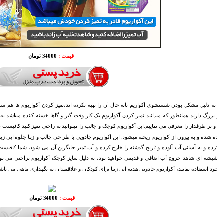
قیمت :
34000 تومان
به دليل مشكل بودن شستشوي آكواريم تابه حال آن را تهيه نكرده اند،تميز كردن آكواريوم ها هم س
زرگ دارند همانطور که میدانید تمیز کردن آکواریوم یک کار وقت گیر و گاها خسته کننده میباشد.ب
و پر طرفدار را معرفی می نماییم.این آکواریوم کوچک و جالب را میتوانید به راحتی تمیز کنید کافیست 
ده شده و به بیرون از آکواریوم ریخته میشود. این آکواریوم جادویی با طراحی جالب و زیبا جلوه ایی زیبا
کرده و به آسانی آب آلوده و تاریخ گذشته را خارج کرده و آب تمیز جایگزین آن می شود، شما کافیست ف
یشه ای شاهد خروج آب اضافی و قدیمی خواهید بود، به دلیل سایز کوچک آکواریوم براحتی می توانید
د استفاده نمایید، آکواریوم جادویی هدیه ایی زیبا برای کودکان و علاقمندان به نگهداری ماهی می باش
قیمت :
34000 تومان