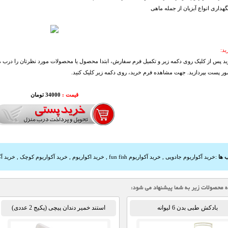
هداری انواع آبزیان از جمله ماهی
د:
د پس از کلیک روی دکمه زیر و تکمیل فرم سفارش، ابتدا محصول یا محصولات مورد نظرتان را درب منز
مور پست بپردازید. جهت مشاهده فرم خرید، روی دکمه زیر کلیک کنید.
قیمت :
34000 تومان
 ها
:
خرید آکواریوم جادویی
,
خرید آکواریوم fun fish
,
خرید اکواریوم
,
خرید آکواریوم کوچک
,
خرید آ
بادکش طبی بدن 6 لیوانه
استند خمیر دندان پیچی (پکیج 2 عددی)