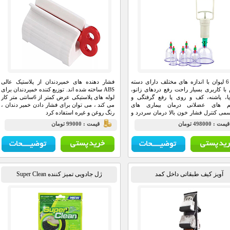
دارای 6 لیوان با اندازه های مختلف دارای دسته
فشار دهنده های خمیردندان از پلاستیک عالی
با کاربری بسیار راحت رفع دردهای زانو،
ABS ساخته شده اند. توزیع کننده خمیردندان برای
ا، پاشنه، کف و روی پا رفع گرفتگی و
لوله های پلاستیکی عرض کمتر از 6سانتی متر کار
م های عضلانی درمان بیماری های
می کند ، می توان برای فشار دادن خمیر دندان ،
سمی کنترل فشار خون بالا درمان سردرد و
رنگ روغن و غیره استفاده کرد
رفع گرفتگی برونش ناشی از آلرژی و آسم
يمت : 498000 تومان
قيمت : 99000 تومان
بردن واریس و...
آویز کیف طبقاتی داخل کمد
ژل جادویی تمیز کننده Super Clean