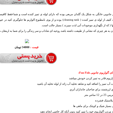
 جادویی خانگی به شکل یک گلدان مربعی بوده که دارای لوله ی تمیز کننده است و شما فقط کافیست
شدن آب کثیف از لوله ی تمیز کننده ( cleaning tank) بوده و از بوی نامطبوع اکوا
ا ( که از نگهداری موجودات آبی لذت میبرند ) بسیار جالب است.
ن به هر چیزی که نشانی از طبیعت داشته باشد روحیه ای شاداب و سر زندگی را برای شما به ارمغان م
قیمت :
34000 تومان
آکواریوم جادویی Fun Fish:
واريوم قادر به تميز كردن خودش ميباشد
 آب تميز را اضافه كنيد و شاهد تخليه آب زائد از لوله تخليه آن باشيد
ي ارزشمند براي صاحبان جانداران آبزي
 12 سانتي متر
پلاستیک فشرده
 بسیار شیک و کوچک برای ماهی ها
ید مرتب آکواریوم خود را تمیز کنید بدون آنکه کار خاصی انجام دهید