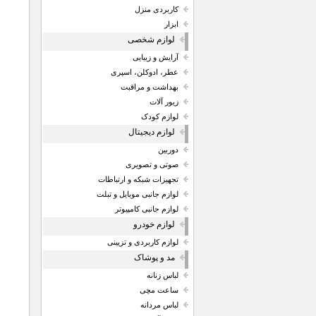
کاربردی منزل
ابزار
لوازم شخصی
آرایش و زیبایی
عطر، ادوکلن، اسپری
بهداشت و مراقبت
زیور آلات
لوازم کودک
لوازم دیجیتال
دوربین
صوتی و تصویری
تجهیزات شبکه و ارتباطات
لوازم جانبی موبایل و تبلت
لوازم جانبی کامپیوتر
لوازم خودرو
لوازم کاربردی و تزیینی
مد و پوشاک
لباس زنانه
ساعت مچی
لباس مردانه