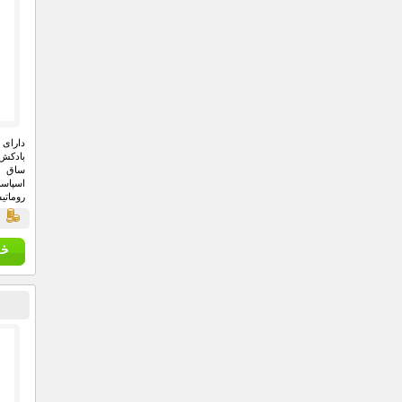
بادکش 
ساق پ
اسپاس
روماتی
میگرن 
ق
از بین 