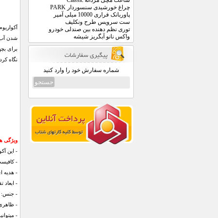
ساعت مچی مردانه Classic
چراغ خورشیدی سنسوردار PARK
پاوربانک فراری 10000 میلی آمپر
ست سرویس طرح ونکلیف
آکواریوم
توری نظم دهنده بین صندلی خودرو
واکس نانو آبگریز شیشه
برای بچه
نگاه کرد
شماره سفارش خود را وارد کنید
ویژگی های 
- اين آك
- كافيست
- هديه ا
- ابعاد تقريبي 25 در
- جنس: 
- ظاهری
- میتوان